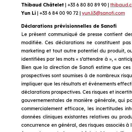
Thibaud Châtelet
| +33 6 80 80 89 90 |
thibaud.
Yun Li
| +33 6 84 00 90 72 |
yun.li3@sanofi.com
Déclarations prévisionnelles de Sanofi
Le présent communiqué de presse contient des d
modifiée. Ces déclarations ne constituent pas
marketing et tout autre potentiel du produit, o
identifiées par les mots « s’attendre à », « anticip
Bien que la direction de Sanofi estime que ces d
prospectives sont soumises à de nombreux risque
impliquer que les résultats et événements effecti
déclarations prospectives. Ces risques et incert
gouvernementales de manière générale, qui pourr
commercialement efficace, les incertitudes in
données cliniques existantes relatives au produ
concurrence en général, des risques associés à la 