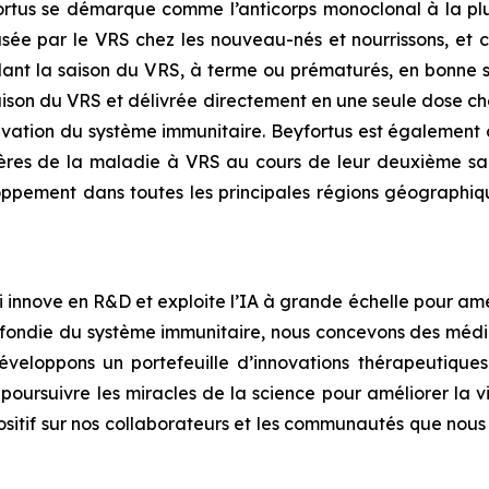
ortus se démarque comme l’anticorps monoclonal à la plu
usée par le VRS chez les nouveau-nés et nourrissons, et 
ant la saison du VRS, à terme ou prématurés, en bonne s
son du VRS et délivrée directement en une seule dose che
ctivation du système immunitaire. Beyfortus est également 
vères de la maladie à VRS au cours de leur deuxième sa
ppement dans toutes les principales régions géographiques
innove en R&D et exploite l’IA à grande échelle pour amél
ondie du système immunitaire, nous concevons des médic
eloppons un portefeuille d’innovations thérapeutiques q
oursuivre les miracles de la science pour améliorer la 
positif sur nos collaborateurs et les communautés que nous