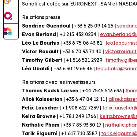
Sanofi est cotée sur EURONEXT : SAN et NASDA
Relations presse
Sandrine Guendoul
| +33 6 25 09 14 25 |
sandrin
Evan Berland
| +1 215 432 0234 |
evan.berland@
Léo Le Bourhis
| +33 6 75 06 43 81 |
leo.lebourhi
Victor Rouault
| +33 6 70 93 71 40 |
victor.rouau
Timothy Gilbert
| +1 516 521 2929 |
timothy.gilb
Léa Ubaldi
| +33 6 30 19 66 46 |
lea.ubaldi@sano
Relations avec les investisseurs
Thomas Kudsk Larsen
| +44 7545 513 693 |
thom
Alizé Kaisserian
| +33 6 47 04 12 11 |
alize.kaiss
Felix Lauscher
| +1 908 612 7239 |
felix.lauscher
Keita Browne
| +1 781 249 1766 |
keita.browne@s
Nathalie Pham
| +33 7 85 93 30 17 |
nathalie.ph
Tarik Elgoutni
| +1 617 710 3587 |
tarik.elgoutni