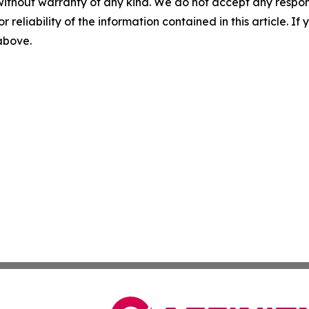
without warranty of any kind. We do not accept any responsib
r reliability of the information contained in this article. I
 above.