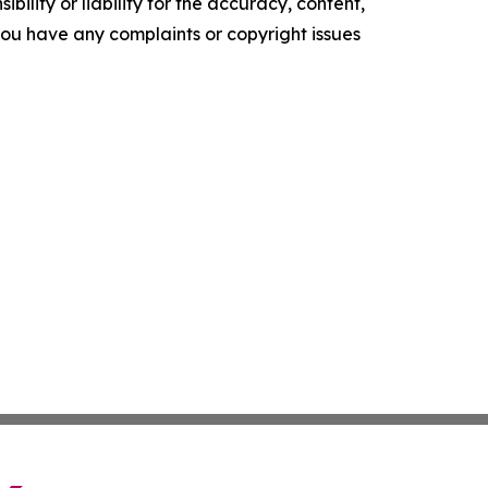
ility or liability for the accuracy, content,
f you have any complaints or copyright issues