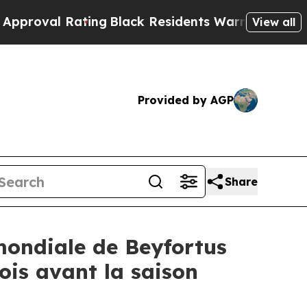
Rating
Black Residents Warned of Abusive Cops fo
View all
Provided by AGP
Share
mondiale de Beyfortus
ois avant la saison