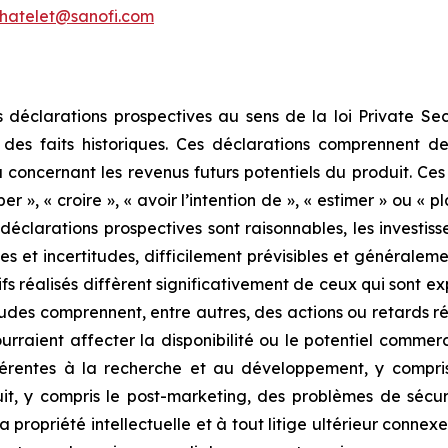
chatelet@sanofi.com
éclarations prospectives au sens de la loi Private Secu
 des faits historiques. Ces déclarations comprennent de
u concernant les revenus futurs potentiels du produit. Ce
er », « croire », « avoir l’intention de », « estimer » ou « p
éclarations prospectives sont raisonnables, les investisse
s et incertitudes, difficilement prévisibles et généralem
fs réalisés diffèrent significativement de ceux qui sont ex
itudes comprennent, entre autres, des actions ou retards 
aient affecter la disponibilité ou le potentiel commercia
hérentes à la recherche et au développement, y compris 
it, y compris le post-marketing, des problèmes de sécuri
propriété intellectuelle et à tout litige ultérieur connexe e