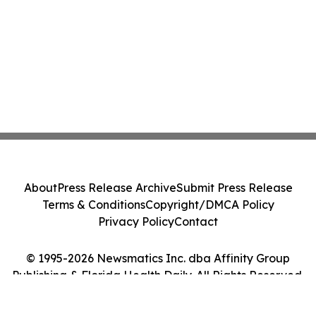
About
Press Release Archive
Submit Press Release
Terms & Conditions
Copyright/DMCA Policy
Privacy Policy
Contact
© 1995-2026 Newsmatics Inc. dba Affinity Group
Publishing & Florida Health Daily. All Rights Reserved.
Cookie Settings / Your Privacy Choices